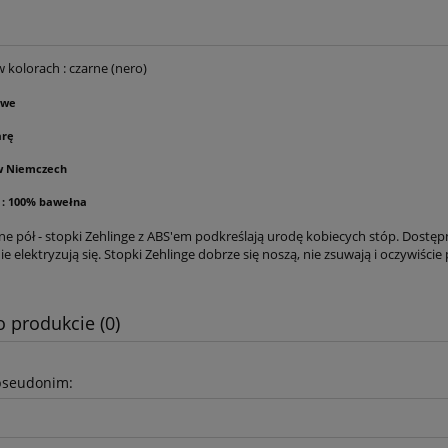
 kolorach : czarne (nero)
owe
arę
w Niemczech
 : 100% bawełna
ne pół - stopki Zehlinge z ABS'em podkreślają urodę kobiecych stóp. Dostęp
ie elektryzują się. Stopki Zehlinge dobrze się noszą, nie zsuwają i oczywiście
o produkcie (0)
pseudonim: