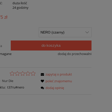
ć:
duża ilość
:
24 godziny
75 zł
do koszyka
ra
ymagane
dodaj do przechowalni
zapytaj o produkt
:
Nur Die
poleć znajomemu
ktu:
t37/u#nero
dodaj opinię