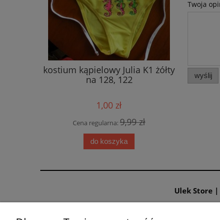
Twoja opi
kostium kąpielowy Julia K1 żółty
pońc
wyślij
na 128, 122
Venezian
1,00 zł
9,99 zł
Cena regularna:
Cen
do koszyka
Ulek Store 