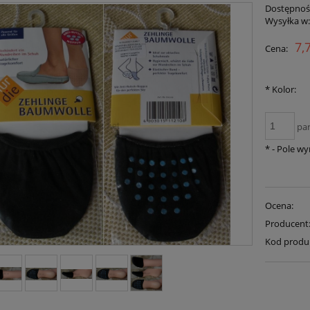
Dostępnoś
Wysyłka w
7,
Cena:
*
Kolor:
pa
*
- Pole w
Ocena:
Producent
Kod produ