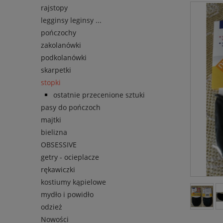
rajstopy
legginsy leginsy ...
pończochy
zakolanówki
podkolanówki
skarpetki
stopki
ostatnie przecenione sztuki
pasy do pończoch
majtki
bielizna
OBSESSIVE
getry - ocieplacze
rękawiczki
kostiumy kąpielowe
mydło i powidło
odzież
Nowości