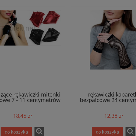
czące rękawiczki mitenki
rękawiczki kabaret
sowe 7 - 11 centymetrów
bezpalcowe 24 centy
18,45 zł
12,38 zł
do koszyka
do koszyka