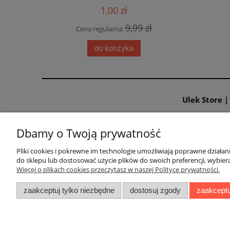
1,00 zł
9,99 zł
Cena regularna:
Cen
do koszyka
Ulek Store 
Dbamy o Twoją prywatność
Warunki zakupów
Tabele ro
Pliki cookies i pokrewne im technologie umożliwiają poprawne działa
do sklepu lub dostosować użycie plików do swoich preferencji, wybiera
Regulamin sklepu
tabela roz
Więcej o plikach cookies przeczytasz w naszej Polityce prywatności.
Reklamacje i zwroty
tabela rozm
zaakceptuj tylko niezbędne
dostosuj zgody
zaakceptu
Formy płatności
tabela roz
Czas i koszty dostawy
tabela rozm
Polityka Prywatności