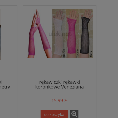
ki
rękawiczki rękawki
metry
koronkowe Veneziana
15,99 zł
do koszyka