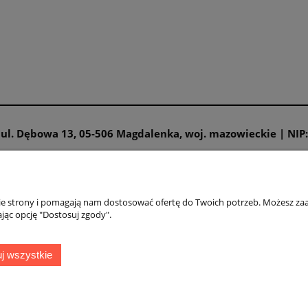
19,00 zł
1,00 zł
26,91 zł
9,99 zł
a regularna:
Cena regularna:
do koszyka
do koszyka
| ul. Dębowa 13, 05-506 Magdalenka, woj. mazowieckie | NIP
zmiarów
Moje konto
nie strony i pomagają nam dostosować ofertę do Twoich potrzeb. Możesz zaa
jąc opcję "Dostosuj zgody".
miarów Veneziana
Twoje zamówienia
iarów Jonathan Aston
Ustawienia konta
j wszystkie
miarów Glamour
Przechowalnia
iarów bielizny Veneziana