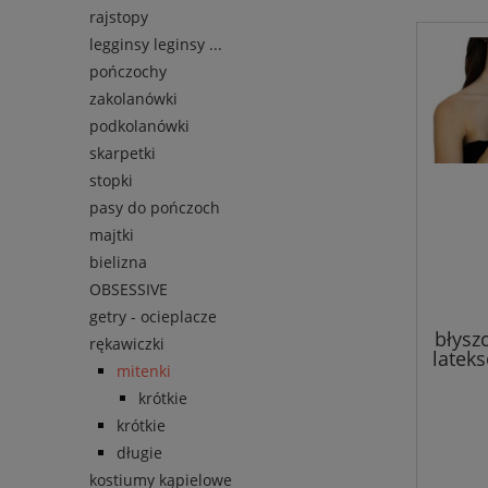
rajstopy
legginsy leginsy ...
pończochy
zakolanówki
podkolanówki
skarpetki
stopki
pasy do pończoch
majtki
bielizna
OBSESSIVE
getry - ocieplacze
błysz
rękawiczki
latek
mitenki
krótkie
krótkie
długie
kostiumy kąpielowe