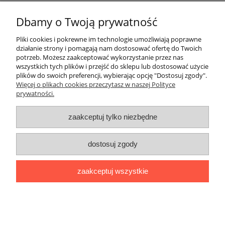
Dbamy o Twoją prywatność
Nie znaleziono produktów spełniających podane kryteria.
Pliki cookies i pokrewne im technologie umożliwiają poprawne
działanie strony i pomagają nam dostosować ofertę do Twoich
potrzeb. Możesz zaakceptować wykorzystanie przez nas
Ulek Store | ul. Dębowa 13, 05-506 Magdalenka, woj.
wszystkich tych plików i przejść do sklepu lub dostosować użycie
mazowieckie | NIP: 1231280230
plików do swoich preferencji, wybierając opcję "Dostosuj zgody".
Więcej o plikach cookies przeczytasz w naszej Polityce
prywatności.
Warunki zakupów
zaakceptuj tylko niezbędne
Tabele rozmiarów
dostosuj zgody
Moje konto
zaakceptuj wszystkie
Informacje o sklepie
pokaż pełną wersję strony
Sklep internetowy Shoper.pl