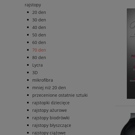
rajstopy
20 den
30 den
40 den
50 den
60 den
70 den
80 den
Lycra
3D
mikrofibra
mniej niż 20 den
przecenione ostatnie sztuki
rajstopki dziecięce
rajstopy ażurowe
rajstopy biodrówki
rajstopy błyszczące
rajstopy ciążowe