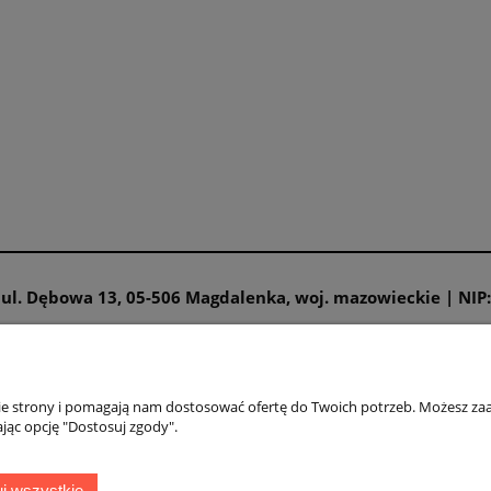
 Veneziana Summer 3d
kostium kąpielowy Julia K1 żó
10den
na 128, 122
15,52 zł
1,00 zł
25,15 zł
9,99 zł
a regularna:
Cena regularna:
do koszyka
do koszyka
| ul. Dębowa 13, 05-506 Magdalenka, woj. mazowieckie | NIP
zmiarów
Moje konto
nie strony i pomagają nam dostosować ofertę do Twoich potrzeb. Możesz zaa
jąc opcję "Dostosuj zgody".
miarów Veneziana
Twoje zamówienia
iarów Jonathan Aston
Ustawienia konta
j wszystkie