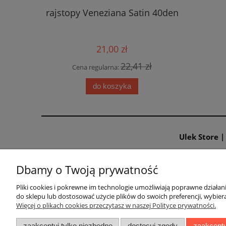
rajstopy Veneziana Satin 40den
rajstopy
21,00 zł
22,41 zł
Cena regularna:
Cen
do koszyka
Ulek Store 
Dbamy o Twoją prywatność
Warunki zakupów
Tabele ro
Pliki cookies i pokrewne im technologie umożliwiają poprawne działa
do sklepu lub dostosować użycie plików do swoich preferencji, wybiera
Regulamin sklepu
tabela roz
Więcej o plikach cookies przeczytasz w naszej Polityce prywatności.
Reklamacje i zwroty
tabela rozm
zaakceptuj tylko niezbędne
dostosuj zgody
zaakceptu