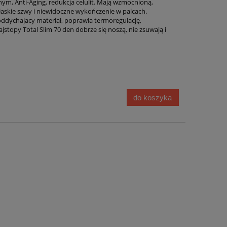
nym, Anti-Aging, redukcja celulit. Mają wzmocnioną,
askie szwy i niewidoczne wykończenie w palcach.
oddychajacy materiał, poprawia termoregulację,
jstopy Total Slim 70 den dobrze się noszą, nie zsuwają i
do koszyka