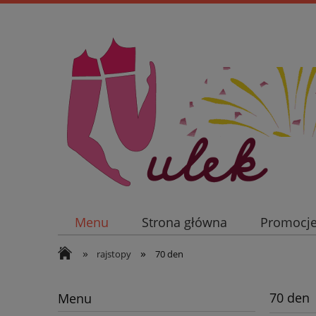
Menu
Strona główna
Promocj
»
»
rajstopy
70 den
70 den
Menu