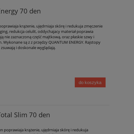
Energy 70 den
oprawiaja krążenie, ujędrniaja skórę i redukuja zmęczenie
ging, redukcja celulit, oddychajacy materiał poprawia
ją nie zaznaczoną część majtkową, oraz płaskie szwy i
ch. Wykonane są z z przędzy QUANTUM ENERGY. Rajstopy
 zsuwają i doskonale wyglądają.
do koszyka
otal Slim 70 den
n poprawiaja krążenie, ujędrniaja skórę i redukuja