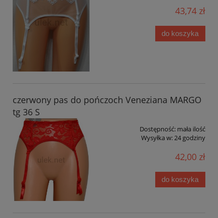
43,74 zł
do koszyka
czerwony pas do pończoch Veneziana MARGO
tg 36 S
Dostępność:
mała ilość
Wysyłka w:
24 godziny
42,00 zł
do koszyka