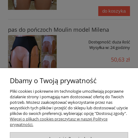
do koszyka
pas do pończoch Moulin model Milena
Dostępność:
duża ilość
Wysyłka w:
24 godziny
50,63 zł
do koszyka
Dbamy o Twoją prywatność
Pliki cookies i pokrewne im technologie umożliwiają poprawne
działanie strony i pomagają nam dostosować ofertę do Twoich
potrzeb. Możesz zaakceptować wykorzystanie przez nas
Ulek Store | ul. Dębowa 13, 05-506 Magdalenka, woj.
wszystkich tych plików i przejść do sklepu lub dostosować użycie
mazowieckie | NIP: 1231280230
plików do swoich preferencji, wybierając opcję "Dostosuj zgody".
Więcej o plikach cookies przeczytasz w naszej Polityce
prywatności.
Warunki zakupów