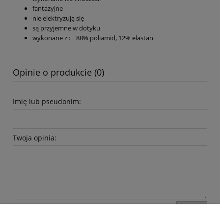
fantazyjne
nie elektryzują się
są przyjemne w dotyku
wykonane z : 88% poliamid, 12% elastan
Opinie o produkcie (0)
Imię lub pseudonim:
Twoja opinia:
wyślij