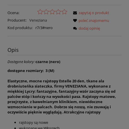
Ocena:
zapytaj o produkt
Producent:
Veneziana
poleć znajomemu
Kod produktu:
r7/3#nero
dodaj opinię
Opis
Dostępne kolory:
czarne (nero)
dostępne rozmiary: 3 (M)
Elastyczne, mocne rajstopy Estelle 20 den, tkane ala
drobniuteńka siateczka, firmy VENEZIANA, wykonane z
miękkiej Lycry: fantazyjne, fantazyjny wzór zaczyna się od
palców stóp i kończy na wysokości pasa. Rajstopy matowe,
przejrzyste, z bawełnianym klinikiem, niewidoczne
wzmocnienie w palcach. Dobrze się noszą, nie zsuwają i
oczywiście pięknie wyglądają. Atrakcyjne rajstopy
rajstopy są nowe
wykonane we Włoszech