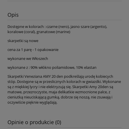
Opis
Dostępne w kolorach : czarne (nero), jasno szare (argento),
koralowe (coral), granatowe (marine)
skarpetki są nowe
cena za 1 parę - 1 opakowanie
wykonane we Włoszech
wykonane z : 90% włókno poliamidowe, 10% elastan
Skarpetki Veneziana AMY 20 den podkreślają urodę kobiecych
stóp. Dostępne są w przeslicznych kolorach w gwiazdki. Wykonane
są z miękkiej lycry i nie elektryzują się. Skarpetki Amy 20den są
matowe, przezroczyste, maja delikatkie wzmocnione palce, z
cieniutką nieuciskającą gumką, dobrze się noszą, nie zsuwają i
oczywiście pięknie wyglądają.
Opinie o produkcie (0)