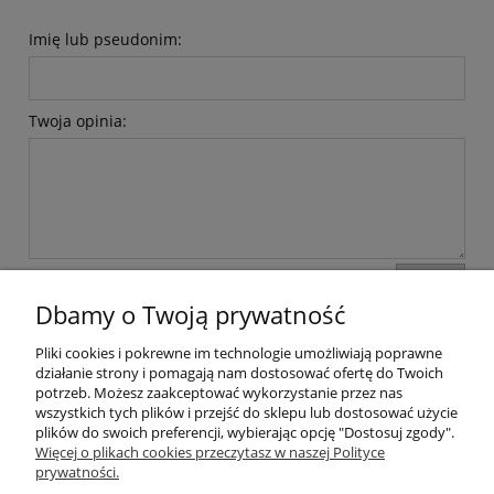
Imię lub pseudonim:
Twoja opinia:
wyślij
Dbamy o Twoją prywatność
Pliki cookies i pokrewne im technologie umożliwiają poprawne
działanie strony i pomagają nam dostosować ofertę do Twoich
potrzeb. Możesz zaakceptować wykorzystanie przez nas
Ulek Store | ul. Dębowa 13, 05-506 Magdalenka, woj.
wszystkich tych plików i przejść do sklepu lub dostosować użycie
mazowieckie | NIP: 1231280230
plików do swoich preferencji, wybierając opcję "Dostosuj zgody".
Więcej o plikach cookies przeczytasz w naszej Polityce
prywatności.