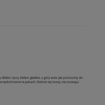
40den i lycry 20den: gładkie, u góry wzór jak pończochy do
ne wykończenie w palcach. Dobrze się noszą, nie zsuwają i