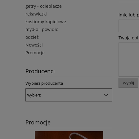
getry - ocieplacze
rękawiczki
Imię lub 
kostiumy kąpielowe
mydło i powidło
odzież
Twoja opi
Nowości
Promocje
Producenci
wyślij
Wybierz producenta
Promocje