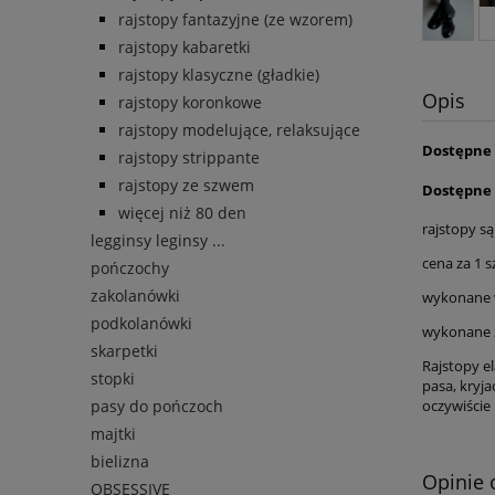
rajstopy fantazyjne (ze wzorem)
rajstopy kabaretki
rajstopy klasyczne (gładkie)
Opis
rajstopy koronkowe
rajstopy modelujące, relaksujące
Dostępne 
rajstopy strippante
rajstopy ze szwem
Dostępne ro
więcej niż 80 den
rajstopy s
legginsy leginsy ...
cena za 1 s
pończochy
zakolanówki
wykonane 
podkolanówki
wykonane z
skarpetki
Rajstopy e
stopki
pasa, kryja
oczywiście 
pasy do pończoch
majtki
bielizna
Opinie 
OBSESSIVE