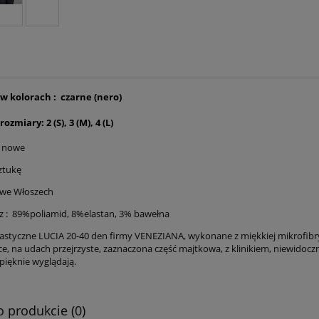
w kolorach :
czarne (nero)
zmiary: 2 (S), 3 (M), 4 (L)
ą nowe
ztukę
we Włoszech
 : 89%poliamid, 8%elastan, 3% bawełna
lastyczne LUCIA 20-40 den firmy VENEZIANA, wykonane z miękkiej mikrofibry 
ce, na udach przejrzyste, zaznaczona część majtkowa, z klinikiem, niewidocz
pięknie wyglądają.
o produkcie (0)