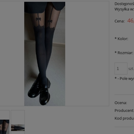
Dostępnoś
Wysyłka w
46
Cena:
*
Kolor:
*
Rozmiar:
szt
*
- Pole w
Ocena:
Producent
Kod produ