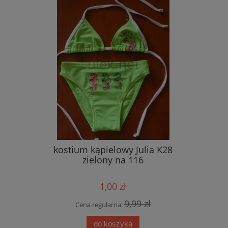
kostium kąpielowy Julia K28
rajstop
zielony na 116
1,00 zł
9,99 zł
Cena regularna:
Cen
do koszyka