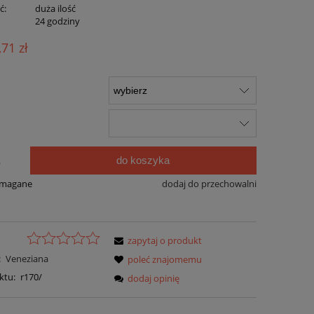
ć:
duża ilość
:
24 godziny
,71 zł
do koszyka
.
ymagane
dodaj do przechowalni
zapytaj o produkt
:
Veneziana
poleć znajomemu
ktu:
r170/
dodaj opinię